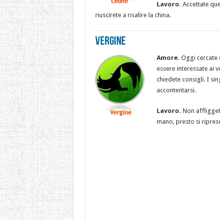
Lavoro.
Accettate que
riuscirete a risalire la china.
Vergine
Amore.
Oggi c
ercate
essere interessate ai vo
chiedete consigli. I 
accontentarsi.
Lavoro.
Non affligget
mano, presto si ripres