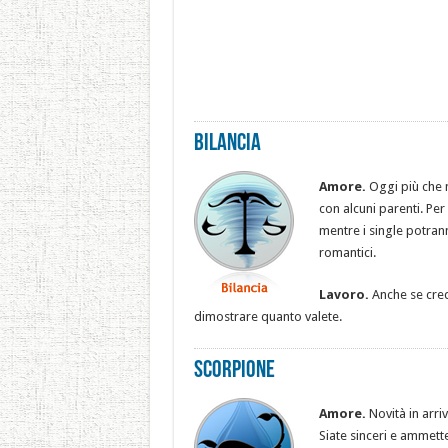
Bilancia
Amore.
Oggi più che 
con alcuni parenti. Per
mentre i single potran
romantici.
Lavoro.
Anche se cred
dimostrare quanto valete.
Scorpione
Amore.
Novità in arri
Siate sinceri e ammett