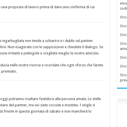
emoz
 una proposta di lavoro prima di dare una conferma di cui
zodi
Oros
Oros
Oros
 ingarbugliata non tende a schiarirsi e i dubbi sul partner
Oros
irvi. Non esagerate con le supposizioni e chiedete il dialogo. Se
amor
rsone irritanti e pettegole e scegliete meglio le vostre amicizie.
Oros
iducia nelle vostre risorse e ricordate che ogni sforzo che farete
Oros
 premiato.
Oros
prev
 oggi potranno risultare fastidiosi alla persona amata. Le stelle
are del partner, ma voi siete cocciuti e insistete. I single si
tà frivole in questa giornata di sabato e non mancherà lo