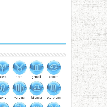
riete
toro
gemelli
cancro
leone
vergine
bilancia
scorpione