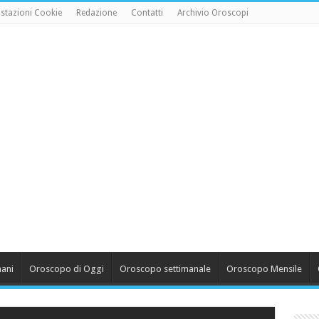
stazioni Cookie
Redazione
Contatti
Archivio Oroscopi
ani
Oroscopo di Oggi
Oroscopo settimanale
Oroscopo Mensile