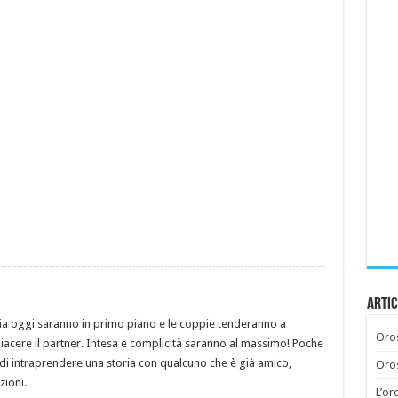
Artic
ia oggi saranno in primo piano e le coppie tenderanno a
Oros
cere il partner. Intesa e complicità saranno al massimo! Poche
e di intraprendere una storia con qualcuno che è già amico,
Oros
azioni.
L’or