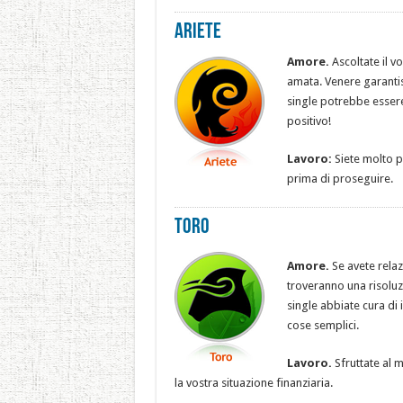
Ariete
Amore.
Ascoltate il v
amata. Venere garantisc
single potrebbe essere
positivo!
Lavoro:
Siete molto pr
prima di proseguire.
Toro
Amore.
Se avete r
elaz
troveranno una risoluzi
single abbiate cura di 
cose semplici.
Lavoro.
Sfruttate al m
la vostra situazione finanziaria.