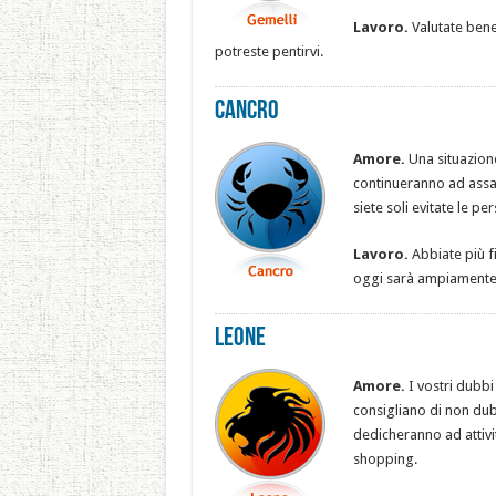
Lavoro.
Valutate bene
potreste pentirvi.
Cancro
Amore.
Una situazione
continueranno ad assal
siete soli evitate le pe
Lavoro.
Abbiate più f
oggi sarà ampiamente
Leone
Amore.
I vostri dubbi
consigliano di non dubit
dedicheranno ad attivi
shopping.