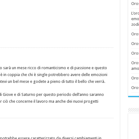
Oros
L’or
emoz
zodi
Oros
Oros
Oros
Oros
 sarà un mese ricco di romanticismo e di passione e questo
amor
i è in coppia che chi è single potrebbero avere delle emozioni
Oros
atevi un bel mese e godete a pieno di tutto il bello che verrà.
Oros
di Giove e di Saturno per questo periodo dell’anno saranno
r ciò che concerne il lavoro ma anche dei nuovi progetti
otrebbe essere caratterizzato da diversi cambiamenti in