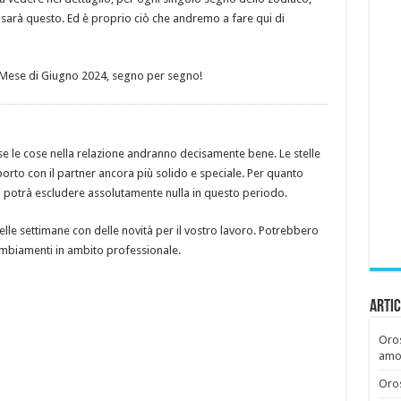
arà questo. Ed è proprio ciò che andremo a fare qui di
il Mese di Giugno 2024, segno per segno!
 le cose nella relazione andranno decisamente bene. Le stelle
rto con il partner ancora più solido e speciale. Per quanto
si potrà escludere assolutamente nulla in questo periodo.
lle settimane con delle novità per il vostro lavoro. Potrebbero
ambiamenti in ambito professionale.
Artic
Oros
amor
Oros