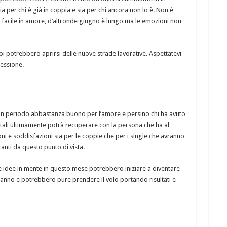
a per chi è già in coppia e sia per chi ancora non lo è. Non è
facile in amore, d’altronde giugno è lungo ma le emozioni non
oi potrebbero aprirsi delle nuove strade lavorative. Aspettatevi
fessione.
n periodo abbastanza buono per l’amore e persino chi ha avuto
ali ultimamente potrà recuperare con la persona che ha al
ni e soddisfazioni sia per le coppie che per i single che avranno
canti da questo punto di vista.
e idee in mente in questo mese potrebbero iniziare a diventare
iranno e potrebbero pure prendere il volo portando risultati e