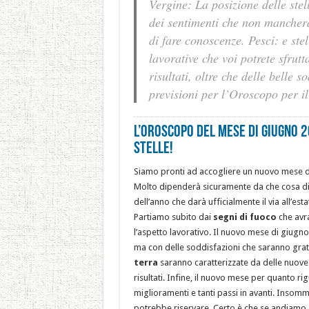
Vergine: La posizione delle ste
dei sentimenti che non mancheran
di fare conoscenze. Pesci: e ste
lavorative che voi potrete sfrut
risultati, oltre che delle belle s
previsioni per l’Oroscopo per 
L’OROSCOPO DEL MESE DI GIUGNO 2
STELLE!
Siamo pronti ad accogliere un nuovo mese de
Molto dipenderà sicuramente da che cosa dic
dell’anno che darà ufficialmente il via all’e
Partiamo subito dai
segni di fuoco
che avra
l’aspetto lavorativo. Il nuovo mese di giugno
ma con delle soddisfazioni che saranno grati
terra
saranno caratterizzate da delle nuove 
risultati. Infine, il nuovo mese per quanto ri
miglioramenti e tanti passi in avanti. Insom
potrebbe riservare. Certo è che se andiamo 