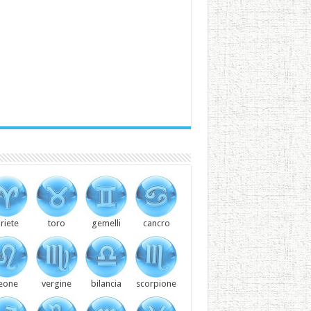
riete
toro
gemelli
cancro
leone
vergine
bilancia
scorpione