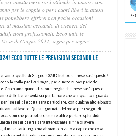
lle per questo mese sarà ottimale in amore, con
no per le coppie o per i cuori liberi in attesa
sag
lle potrebbero offrirvi non poche occasioni
tare al massimo cercando di ottenere dei
oddisfazioni professionali. Ecco tutte le
il Mese di Giugno 2024, segno per segno!
024! ECCO TUTTE LE PREVISIONI SECONDO LE
ll’anno, quello di Giugno 2024! Che tipo di mese sarà questo?
ono le stelle per i vari segni, per questo nuovo periodo
state. Cerchiamo quindi di capire meglio che mese sarà questo.
nno delle belle novità sia per l’amore che per quanto riguarda
 per i
segni di acqua
sarà particolare, con qualche alto e basso
ficanti sul lavoro. Queste giornate del mese per i
segni di
occasioni che potrebbero essere utili e portare splendidi
guarda i
segni di aria
sarà interessante al fine di avere
ma, il mese sarà lungo ma abbiamo iniziato a capire che cosa
a vedere nel dettaglio, per ogni singolo segno dello zodiaco,