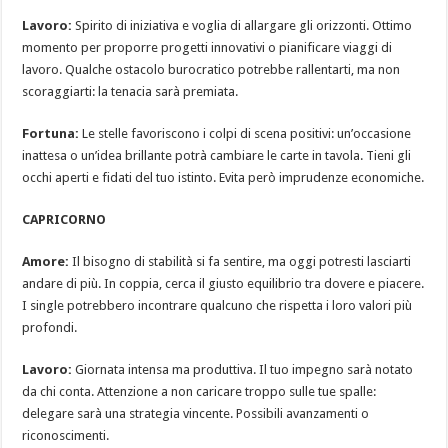
Lavoro:
Spirito di iniziativa e voglia di allargare gli orizzonti. Ottimo
momento per proporre progetti innovativi o pianificare viaggi di
lavoro. Qualche ostacolo burocratico potrebbe rallentarti, ma non
scoraggiarti: la tenacia sarà premiata.
Fortuna:
Le stelle favoriscono i colpi di scena positivi: un’occasione
inattesa o un’idea brillante potrà cambiare le carte in tavola. Tieni gli
occhi aperti e fidati del tuo istinto. Evita però imprudenze economiche.
CAPRICORNO
Amore:
Il bisogno di stabilità si fa sentire, ma oggi potresti lasciarti
andare di più. In coppia, cerca il giusto equilibrio tra dovere e piacere.
I single potrebbero incontrare qualcuno che rispetta i loro valori più
profondi.
Lavoro:
Giornata intensa ma produttiva. Il tuo impegno sarà notato
da chi conta. Attenzione a non caricare troppo sulle tue spalle:
delegare sarà una strategia vincente. Possibili avanzamenti o
riconoscimenti.