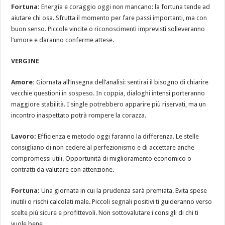
Fortuna:
Energia e coraggio oggi non mancano: la fortuna tende ad
aiutare chi osa. Sfrutta il momento per fare passi importanti, ma con
buon senso. Piccole vincite o riconoscimenti imprevisti solleveranno
l’umore e daranno conferme attese.
VERGINE
Amore:
Giornata all’insegna dell’analisi: sentirai il bisogno di chiarire
vecchie questioni in sospeso. In coppia, dialoghi intensi porteranno
maggiore stabilità. I single potrebbero apparire più riservati, ma un
incontro inaspettato potrà rompere la corazza.
Lavoro:
Efficienza e metodo oggi faranno la differenza. Le stelle
consigliano di non cedere al perfezionismo e di accettare anche
compromessi utili. Opportunità di miglioramento economico o
contratti da valutare con attenzione.
Fortuna:
Una giornata in cui la prudenza sarà premiata. Evita spese
inutili o rischi calcolati male. Piccoli segnali positivi ti guideranno verso
scelte più sicure e profittevoli. Non sottovalutare i consigli di chi ti
vuole bene.