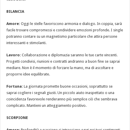
BILANCIA
Amore:
Oggi le stelle favoriscono armonia e dialogo. In coppia, sarà
facile trovare compromessi e condividere emozioni profonde. I single
potranno contare su un magnetismo particolare che attira persone
interessanti e stimolanti.
Lavoro:
Collaborazione e diplomazia saranno le tue carte vincenti.
Progetti condivisi, riunioni e contratti andranno a buon fine se saprai
mediare. Non è il momento di forzare la mano, ma di ascoltare e
proporre idee equilibrate.
Fortuna:
La giornata promette buone occasioni, soprattutto se
saprai cogliere i segnali giusti. Un piccolo aiuto inaspettato o una
coincidenza favorevole renderanno più semplice ciò che sembrava
complicato. Mantieni un atteggiamento positivo.
SCORPIONE
Amore:
Profondità e passione si intrecciano oggi nei tuoi sentimenti.