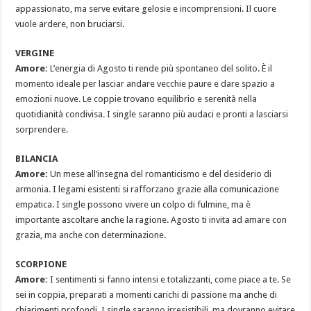
appassionato, ma serve evitare gelosie e incomprensioni. Il cuore
vuole ardere, non bruciarsi.
VERGINE
Amore:
L’energia di Agosto ti rende più spontaneo del solito. È il
momento ideale per lasciar andare vecchie paure e dare spazio a
emozioni nuove. Le coppie trovano equilibrio e serenità nella
quotidianità condivisa. I single saranno più audaci e pronti a lasciarsi
sorprendere.
BILANCIA
Amore:
Un mese all’insegna del romanticismo e del desiderio di
armonia. I legami esistenti si rafforzano grazie alla comunicazione
empatica. I single possono vivere un colpo di fulmine, ma è
importante ascoltare anche la ragione. Agosto ti invita ad amare con
grazia, ma anche con determinazione.
SCORPIONE
Amore:
I sentimenti si fanno intensi e totalizzanti, come piace a te. Se
sei in coppia, preparati a momenti carichi di passione ma anche di
chiarimenti profondi. I single saranno irresistibili, ma dovranno evitare