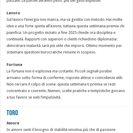
passate. Le parole avranno peso, più dei gesti impulsivi.
Lavoro
Sul lavoro l’energia non manca, ma va gestita con metodo. Hai molte
idee e una forte spinta all’azione, tuttavia questa settimana premia chi
pianifica. Un progetto iniziato a fine 2025 chiede ora disciplina e
continuità. Rapporti con superiori o clienti richiedono diplomazia:
dimostrare maturità sarà più utile che imporsi. Ottimo momento per
sistemare questioni burocratiche rimaste in sospeso.
Fortuna
La fortuna non è esplosiva ma costante. Piccoli segnali positivi
arrivano sotto forma di conferme, risposte attese o coincidenze utili.
Non cercare il colpo di scena: questa settimana ti premia se resti
concentrato e coerente. Numeri, scelte pratiche e tempistiche giocano
a tuo favore se eviti l’impulsività.
TORO
Amore
In amore senti il bisogno di stabilità emotiva più che di passione