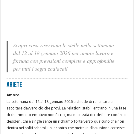
Scopri cosa riservano le stelle nella settimana
dal 12 al 18 gennaio 2026 per amore lavoro e
fortuna con previsioni complete e approfondite
per tutti i segni zodiacali
ARIETE
Amore
La settimana dal 12 al 18 gennaio 2026 ti chiede di rallentare e
ascoltare davvero ciò che provi. Le relazioni stabili entrano in una fase
di chiarimento emotivo: non è crisi, ma necessità di ridefinire confini e
desideri. Chi è single sente un richiamo forte verso qualcuno che non
rientra nei soliti schemi, un incontro che mette in discussione certezze