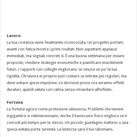
Lavoro
La tua costanza viene finalmente riconosciuta. Un progetto portato
avanti con fatica mostra i primi risultati. Non aspettarti applausi
immediati, ma segnali concreti sì. È una buona settimana per inviare
proposte, rivedere strategie economiche e pianificare investimenti
futuri. I rapporti con colleghi migliorano se smussi un po’ la tua
rigidità. Chi lavora in proprio può contare su entrate più regolari, ma
deve evitare spese impulsive. Le decisioni prese ora avranno effetti
duraturi, quindi valuta con calma senza rimandare all’infinito.
Fortuna
La fortuna agisce come protezione silenziosa. Problemi che temevi
ingigantirsi si ridimensionano. Anche il benessere fisico migliora se ti
concedi più tempo per te stesso. Un piccolo guadagno inatteso o una
spesa evitata porta serenità. La lentezza sarà il tuo talismano.