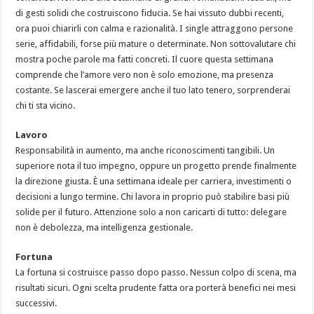
di gesti solidi che costruiscono fiducia. Se hai vissuto dubbi recenti,
ora puoi chiarirli con calma e razionalità. I single attraggono persone
serie, affidabili, forse più mature o determinate. Non sottovalutare chi
mostra poche parole ma fatti concreti. Il cuore questa settimana
comprende che l’amore vero non è solo emozione, ma presenza
costante. Se lascerai emergere anche il tuo lato tenero, sorprenderai
chi ti sta vicino.
Lavoro
Responsabilità in aumento, ma anche riconoscimenti tangibili. Un
superiore nota il tuo impegno, oppure un progetto prende finalmente
la direzione giusta. È una settimana ideale per carriera, investimenti o
decisioni a lungo termine. Chi lavora in proprio può stabilire basi più
solide per il futuro. Attenzione solo a non caricarti di tutto: delegare
non è debolezza, ma intelligenza gestionale.
Fortuna
La fortuna si costruisce passo dopo passo. Nessun colpo di scena, ma
risultati sicuri. Ogni scelta prudente fatta ora porterà benefici nei mesi
successivi.