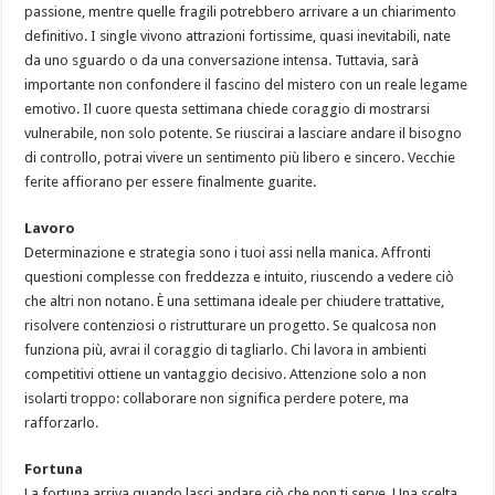
passione, mentre quelle fragili potrebbero arrivare a un chiarimento
definitivo. I single vivono attrazioni fortissime, quasi inevitabili, nate
da uno sguardo o da una conversazione intensa. Tuttavia, sarà
importante non confondere il fascino del mistero con un reale legame
emotivo. Il cuore questa settimana chiede coraggio di mostrarsi
vulnerabile, non solo potente. Se riuscirai a lasciare andare il bisogno
di controllo, potrai vivere un sentimento più libero e sincero. Vecchie
ferite affiorano per essere finalmente guarite.
Lavoro
Determinazione e strategia sono i tuoi assi nella manica. Affronti
questioni complesse con freddezza e intuito, riuscendo a vedere ciò
che altri non notano. È una settimana ideale per chiudere trattative,
risolvere contenziosi o ristrutturare un progetto. Se qualcosa non
funziona più, avrai il coraggio di tagliarlo. Chi lavora in ambienti
competitivi ottiene un vantaggio decisivo. Attenzione solo a non
isolarti troppo: collaborare non significa perdere potere, ma
rafforzarlo.
Fortuna
La fortuna arriva quando lasci andare ciò che non ti serve. Una scelta