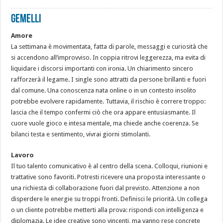
GEMELLI
Amore
La settimana è movimentata, fatta di parole, messaggi e curiosità che
si accendono all’improvviso. In coppia ritrovi leggerezza, ma evita di
liquidare i discorsi importanti con ironia. Un chiarimento sincero
rafforzerà il legame. I single sono attratti da persone brillanti e fuori
dal comune. Una conoscenza nata online o in un contesto insolito
potrebbe evolvere rapidamente. Tuttavia, il rischio è correre troppo:
lascia che il tempo confermi ciò che ora appare entusiasmante. Il
cuore vuole gioco e intesa mentale, ma chiede anche coerenza. Se
bilanci testa e sentimento, vivrai giorni stimolanti.
Lavoro
Il tuo talento comunicativo è al centro della scena. Colloqui, riunioni e
trattative sono favoriti. Potresti ricevere una proposta interessante o
una richiesta di collaborazione fuori dal previsto. Attenzione a non
disperdere le energie su troppi fronti. Definisci le priorità. Un collega
o un cliente potrebbe metterti alla prova: rispondi con intelligenza e
diplomazia. Le idee creative sono vincenti, ma vanno rese concrete