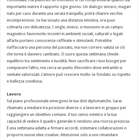
importante nutrire il rapporto ogni giorno. Un dialogo sincero, magari
nato per caso durante una serata tranquilla, potrà chiarire vecchie
incomprensioni. Se hai vissuto una distanza emotiva, ora puoi
colmarla con delicatezza. I single, invece, si muovono in un campo
magnetico favorevole: incontri in ambienti sociali, culturali o legati
all’arte portano conoscenze raffinate e stimolanti. Potrebbe
riaffacciarsi una persona del passato, ma non correre: valuta se ciò
che torna è davvero cambiato. Il cuore questa settimana chiede
equilibrio tra sentimento e lucidità. Non sacrificare i tuoi bisogni per
compiacere l’altro, ma cerca un punto d’incontro dove entrambi vi
sentiate valorizzati. L’amore può crescere molto se fondato su rispetto
e bellezza condivisa.
Lavoro
Sul piano professionale emergono le tue doti diplomatiche. Sarai
chiamato a mediare tra posizioni diverse o a lavorare in gruppo per
raggiungere un obiettivo comune. Il tuo senso estetico e la tua
capacità di vedere il quadro generale ti rendono una risorsa preziosa.
È una settimana adatta a firmare accordi, sistemare collaborazioni o
proporre nuove idee creative. Attenzione solo a non rimandare