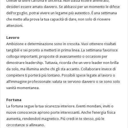
chiede di unire carisma e sincerità. Non basta essere ammirato,
desideri essere amato davvero. Se abbassi per un momento le difese
dell’orgoglio, potrai vivere un legame più autentico. È una settimana
che mette alla prova la tua capacità di dare, non solo di ricevere
attenzioni.
Lavoro
Ambizione e determinazione sono in crescita. Vuoi ottenere risultati
tangibili e sei pronto a metterti in prima linea. La settimana favorisce
colloqui importanti, proposte di avanzamento o occasioni per
dimostrare leadership. Tuttavia, ricorda che un vero leader non brilla
da solo, ma illumina anche chi gli sta accanto. Collaborare invece di
competere ti porterà più lontano. Possibili spese legate al lavoro o
all’immagine professionale: valuta se servono davvero o se sono solo
vanità momentanea.
Fortuna
La fortuna segue la tua sicurezza interiore. Eventi mondani, inviti o
nuove conoscenze aprono porte interessanti. Anche l’energia fisica
aumenta, rendendoti magnetico. Più credi in te stesso, più le
circostanze si allineano.