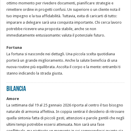
ottimo momento per rivedere documenti, pianificare strategie e
rimettere ordine in progetti confusi. Un superiore o un cliente nota il
tuo impegno e la tua affidabilità. Tuttavia, evita di caricarti di tutto:
imparare a delegare sarà una conquista importante. Chi cerca lavoro
potrebbe ricevere una proposta stabile, anche se non
immediatamente entusiasmante: valuta il potenziale futuro.
Fortuna
La fortuna si nasconde nei dettagli. Una piccola scelta quotidiana
porterà un grande miglioramento. Anche la salute beneficia di una
nuova routine più equilibrata. Ascolta il corpo e la mente: entrambi ti
stanno indicando la strada giusta.
BILANCIA
Amore
La settimana dal 19 al 25 gennaio 2026 riporta al centro il tuo bisogno
naturale di armonia affettiva. In coppia sentirai il desiderio di ritrovare
quella sintonia fatta di piccoli gesti, attenzioni e parole gentili che negli
ultimi tempi potrebbe essersi attenuata. Non sarà una fase
conflittuale, ma piuttosto un momento in cui comprenderai quanto sia