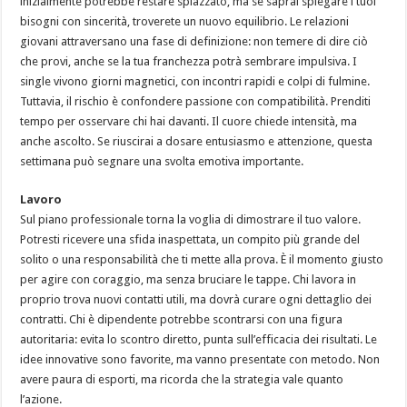
inizialmente potrebbe restare spiazzato, ma se saprai spiegare i tuoi
bisogni con sincerità, troverete un nuovo equilibrio. Le relazioni
giovani attraversano una fase di definizione: non temere di dire ciò
che provi, anche se la tua franchezza potrà sembrare impulsiva. I
single vivono giorni magnetici, con incontri rapidi e colpi di fulmine.
Tuttavia, il rischio è confondere passione con compatibilità. Prenditi
tempo per osservare chi hai davanti. Il cuore chiede intensità, ma
anche ascolto. Se riuscirai a dosare entusiasmo e attenzione, questa
settimana può segnare una svolta emotiva importante.
Lavoro
Sul piano professionale torna la voglia di dimostrare il tuo valore.
Potresti ricevere una sfida inaspettata, un compito più grande del
solito o una responsabilità che ti mette alla prova. È il momento giusto
per agire con coraggio, ma senza bruciare le tappe. Chi lavora in
proprio trova nuovi contatti utili, ma dovrà curare ogni dettaglio dei
contratti. Chi è dipendente potrebbe scontrarsi con una figura
autoritaria: evita lo scontro diretto, punta sull’efficacia dei risultati. Le
idee innovative sono favorite, ma vanno presentate con metodo. Non
avere paura di esporti, ma ricorda che la strategia vale quanto
l’azione.