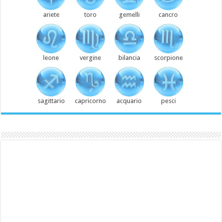
ariete
toro
gemelli
cancro
leone
vergine
bilancia
scorpione
sagittario
capricorno
acquario
pesci