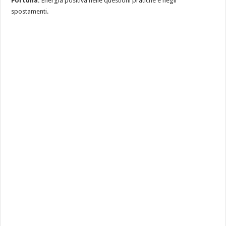
Fortuna:
Energia positiva nelle questioni pratiche e negli
spostamenti.