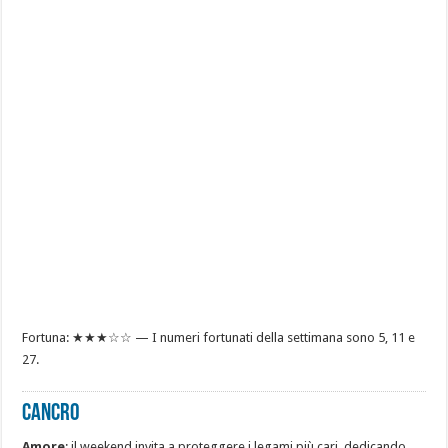
Fortuna: ★★★☆☆ — I numeri fortunati della settimana sono 5, 11 e
27.
CANCRO
Amore
: il weekend invita a proteggere i legami più cari, dedicando