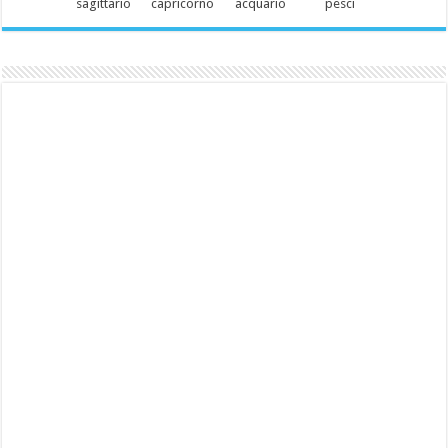
sagittario
capricorno
acquario
pesci