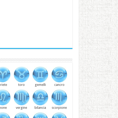
riete
toro
gemelli
cancro
leone
vergine
bilancia
scorpione