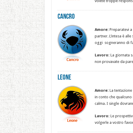
volete troppe responsa
Cancro
Amore:
Preparatevi a
partner. L’intesa è alle
oggi sogneranno di fare
Lavoro:
La giornata s
non provavate da par
Leone
Amore:
La tentazione 
in conto che qualcuno 
calma. I single dovran
Lavoro:
Le prospettive
volgerle a vostro favo