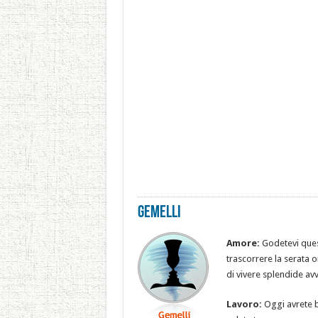
Gemelli
Amore:
Godetevi quest
trascorrere la serata or
di vivere splendide av
Lavoro:
Oggi avrete b