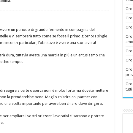
bilità
.
Oros
Oros
Oros
 vivere un periodo di grande fermento in compagnia del
 stelle e vi sembrerà tutto come se fosse il primo giorno! I single
Oros
amor
 incontri particolari, l’obiettivo è vivere una storia vera!
Oros
arà dura, tuttavia avrete una marcia in più e un entusiasmo che
Oros
ecchio tempo.
Oros
prev
Oros
tutti
di reagire a certe osservazioni è molto forte ma dovete mettere
non la prenderebbe bene. Meglio chiarire col partner con
no una scelta importante per avere ben chiaro dove dirigersi.
 per ampliare i vostri orizzonti lavorativi ci saranno e potrete
re.