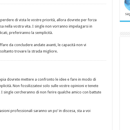
sag
perdere di vista le vostre priorità, allora dovrete per forza
a nella vostra vita. I single non vorranno impelagarsi in
cati, preferiranno la semplicità.
ffare da concludere andate avanti, le capacità non vi
ltanto trovare la strada migliore.
ppia dovrete mettere a confronto le idee e fare in modo di
plicità. Non fossilizzatevi solo sulle vostre opinioni e tenete
. I single cercheranno di non ferire qualche amico con battute
sioni professionali saranno un po’ in discesa, sta a voi