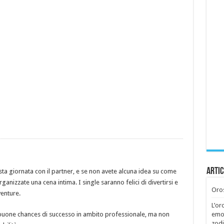
Artic
a giornata con il partner, e se non avete alcuna idea su come
ganizzate una cena intima. I single saranno felici di divertirsi e
Oros
venture.
L’or
uone chances di successo in ambito professionale, ma non
emoz
zodi