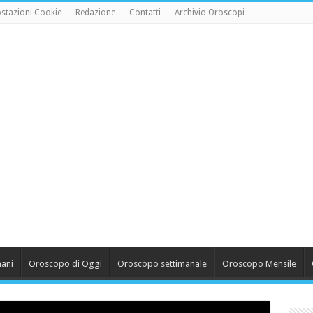
stazioni Cookie
Redazione
Contatti
Archivio Oroscopi
ani
Oroscopo di Oggi
Oroscopo settimanale
Oroscopo Mensile