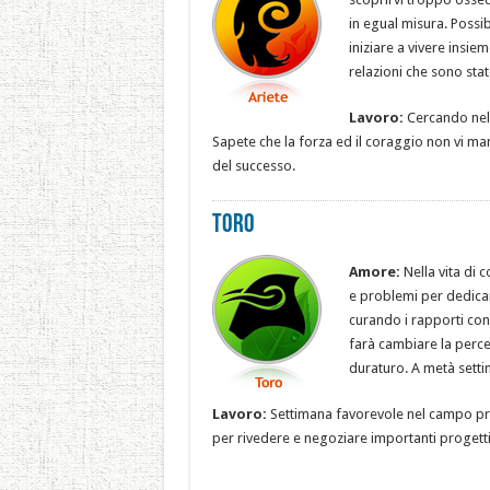
in egual misura. Possibi
iniziare a vivere insie
relazioni che sono state
Lavoro:
Cercando nel 
Sapete che la forza ed il coraggio non vi ma
del successo.
Toro
Amore:
Nella vita di 
e problemi per dedicarvi
curando i rapporti con g
farà cambiare la perc
duraturo. A metà setti
Lavoro:
Settimana favorevole nel campo prof
per rivedere e negoziare importanti progetti