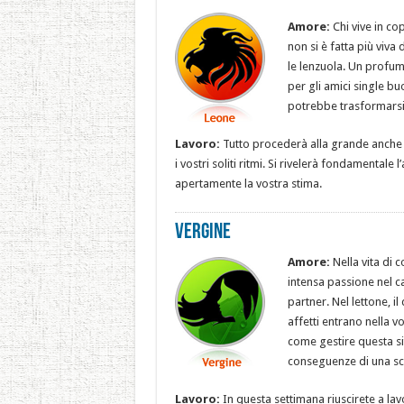
Amore:
Chi vive in co
non si è fatta più viva
le lenzuola. Un profum
per gli amici single b
potrebbe trasformarsi i
Lavoro:
Tutto procederà alla grande anche s
i vostri soliti ritmi. Si rivelerà fondamentale
apertamente la vostra stima.
Vergine
Amore:
Nella vita di c
intensa passione nel ca
partner. Nel lettone, i
affetti entrano nella v
come gestire questa sit
conseguenze di una sce
Lavoro:
In questa settimana riuscirete a lav