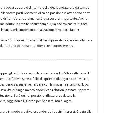
ppia potrà godere del ritorno della dea bendata che da tempo
 dalle vostre parti. Momenti di calda passione vi attendono sotto
o di fiori d’arancio annuncerà qualcosa di importante. Anche
uone notizie in ambito sentimentale. Qualche avventura fugace
n una storia importante e l’attrazione diventare fatale!
e, all’inizio di settimana qualche imprevisto potrebbe rallentare
 l’aiuto di una persona a cui dovreste riconoscere più
oppia, gli astri favorevoli daranno il via ad un’altra settimana di
mpo affettivo. Sarete felici di aprirvi e dialogare con il vostro
l desiderio sessuale riemergerà con la massima intensità. Nuovi
ostra vita di single mescolandosi con relazioni passate, saprete
uazione. Sarà quindi possibile riflettere e valutare le
lta, oggi non è il giorno per pensare, ma di agire.
orare in modo creativo espandendo i vostri interessi. Grazie alla