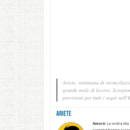
Ariete, settimana di riconciliazi
grande mole di lavoro. Scorpion
previsioni per tutti i segni nell’
Ariete
Amore:
La vostra vita 
scoprirvi troppo ossequ