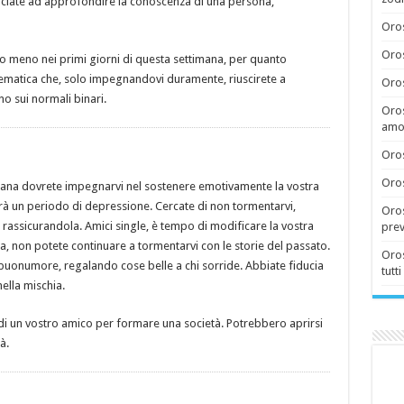
nciate ad approfondire la conoscenza di una persona,
Oros
Oros
lo meno nei primi giorni di questa settimana, per quanto
lematica che, solo impegnandovi duramente, riuscirete a
Oros
o sui normali binari.
Oros
amor
Oros
Oros
ana dovrete impegnarvi nel sostenere emotivamente la vostra
rà un periodo di depressione. Cercate di non tormentarvi,
Oros
o rassicurandola. Amici single, è tempo di modificare la vostra
prev
aria, non potete continuare a tormentarvi con le storie del passato.
Oros
uonumore, regalando cose belle a chi sorride. Abbiate fiducia
tutti
nella mischia.
di un vostro amico per formare una società. Potrebbero aprirsi
à.