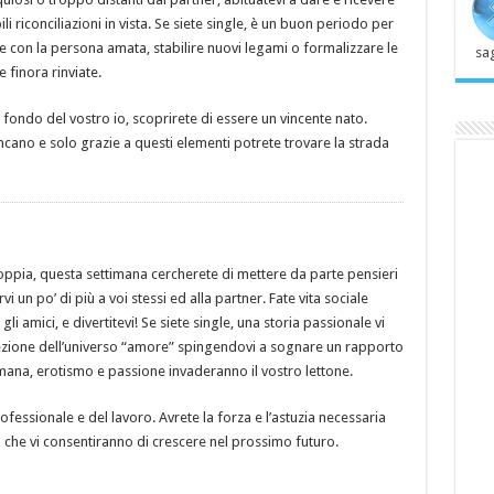
li riconciliazioni in vista. Se siete single, è un buon periodo per
me con la persona amata, stabilire nuovi legami o formalizzare le
sag
 finora rinviate.
fondo del vostro io, scoprirete di essere un vincente nato.
ncano e solo grazie a questi elementi potrete trovare la strada
coppia, questa settimana cercherete di mettere da parte pensieri
 un po’ di più a voi stessi ed alla partner. Fate vita sociale
li amici, e divertitevi! Se siete single, una storia passionale vi
ezione dell’universo “amore” spingendovi a sognare un rapporto
mana, erotismo e passione invaderanno il vostro lettone.
essionale e del lavoro. Avrete la forza e l’astuzia necessaria
 che vi consentiranno di crescere nel prossimo futuro.