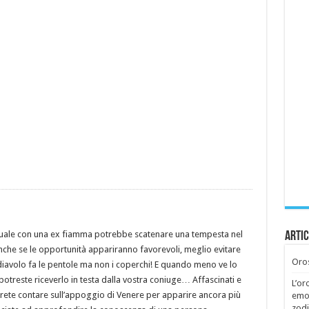
suale con una ex fiamma potrebbe scatenare una tempesta nel
Artic
che se le opportunità appariranno favorevoli, meglio evitare
Oros
l diavolo fa le pentole ma non i coperchi! E quando meno ve lo
potreste riceverlo in testa dalla vostra coniuge… Affascinati e
L’or
otrete contare sull’appoggio di Venere per apparire ancora più
emoz
zodi