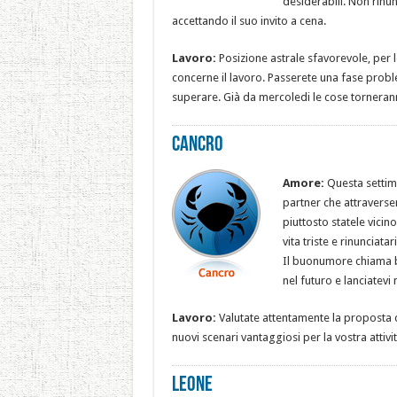
desiderabili. Non rinu
accettando il suo invito a cena.
Lavoro:
Posizione astrale sfavorevole, per 
concerne il lavoro. Passerete una fase prob
superare. Già da mercoledi le cose tornerann
Cancro
Amore:
Questa settim
partner che attraverse
piuttosto statele vicin
vita triste e rinunciat
Il buonumore chiama b
nel futuro e lanciatevi 
Lavoro:
Valutate attentamente la proposta 
nuovi scenari vantaggiosi per la vostra attivit
Leone