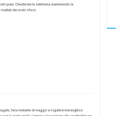
i vostri piani. Chiuderete la settimana mantenendo la
sultati dei vostri sforzi.
ugale, l’aria invitante di maggio vi regalerà meravigliosi
 con la vostra metà. L’amore e la passione che condividete ne