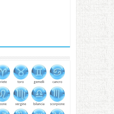
riete
toro
gemelli
cancro
leone
vergine
bilancia
scorpione