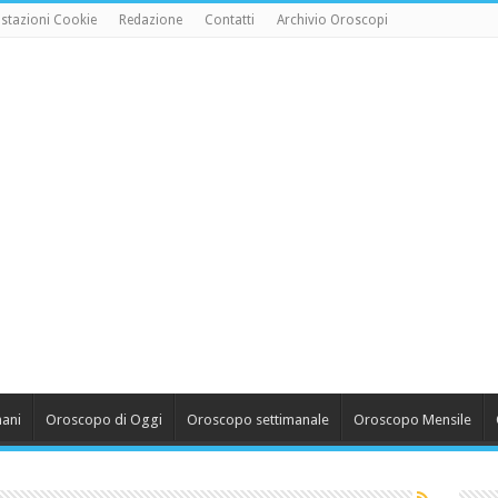
stazioni Cookie
Redazione
Contatti
Archivio Oroscopi
ani
Oroscopo di Oggi
Oroscopo settimanale
Oroscopo Mensile