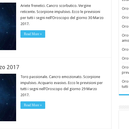
Ariete frenetici. Cancro scorbutico. Vergine
Oros
reticente. Scorpione impulsivo. Ecco le previsioni
Oros
per tutti i segni nell’Oroscopo del giorno 30 Marzo
2017.
Oros
Read More »
Oros
amor
Oros
Oros
zo 2017
Oros
prev
Toro passionale. Cancro emozionato. Scorpione
Oros
impulsivo. Acquario evasivo. Ecco le previsioni per
tutti
tutti i segni nell’Oroscopo del giorno 29 Marzo
2017.
Read More »