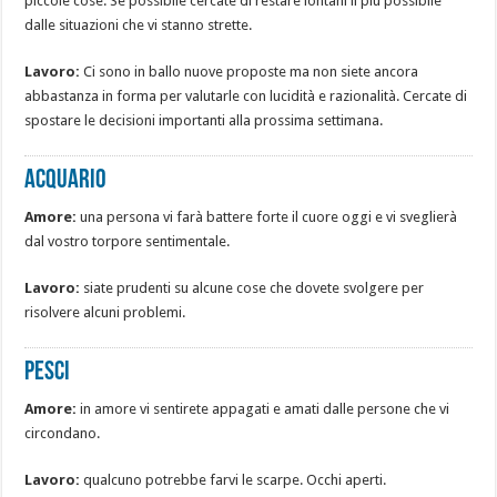
piccole cose. Se possibile cercate di restare lontani il più possibile
dalle situazioni che vi stanno strette.
Lavoro:
Ci sono in ballo nuove proposte ma non siete ancora
abbastanza in forma per valutarle con lucidità e razionalità. Cercate di
spostare le decisioni importanti alla prossima settimana.
Acquario
Amore:
una persona vi farà battere forte il cuore oggi e vi sveglierà
dal vostro torpore sentimentale.
Lavoro:
siate prudenti su alcune cose che dovete svolgere per
risolvere alcuni problemi.
Pesci
Amore:
in amore vi sentirete appagati e amati dalle persone che vi
circondano.
Lavoro:
qualcuno potrebbe farvi le scarpe. Occhi aperti.