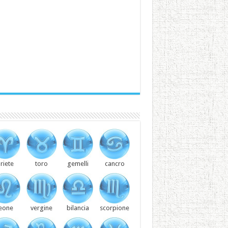
riete
toro
gemelli
cancro
leone
vergine
bilancia
scorpione