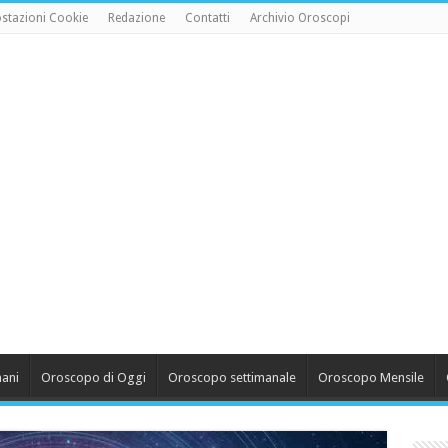
stazioni Cookie
Redazione
Contatti
Archivio Oroscopi
ani
Oroscopo di Oggi
Oroscopo settimanale
Oroscopo Mensile