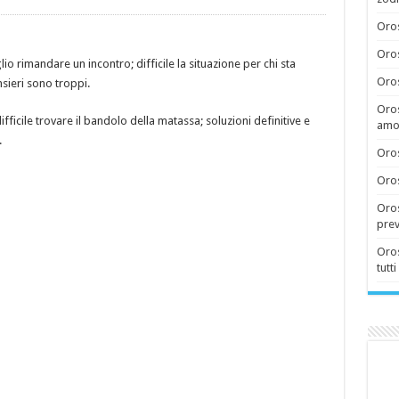
Oros
Oros
o rimandare un incontro; difficile la situazione per chi sta
Oros
nsieri sono troppi.
Oros
fficile trovare il bandolo della matassa; soluzioni definitive e
amor
.
Oros
Oros
Oros
prev
Oros
tutti