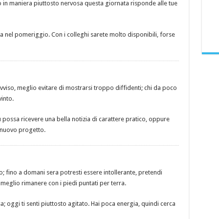
to in maniera piuttosto nervosa questa giornata risponde alle tue
ma nel pomeriggio. Con i colleghi sarete molto disponibili, forse
iso, meglio evitare di mostrarsi troppo diffidenti; chi da poco
into.
u possa ricevere una bella notizia di carattere pratico, oppure
 nuovo progetto.
; fino a domani sera potresti essere intollerante, pretendi
meglio rimanere con i piedi puntati per terra.
 oggi ti senti piuttosto agitato. Hai poca energia, quindi cerca