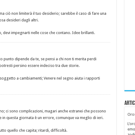
 ciò non limiterà il tuo desiderio; sarebbe il caso di fare una
a desideri dagli altri.
, devi impegnarti nelle cose che contano. Idee brillanti.
o punto dipende da te, se pensi a chi non ti merita perdi
tresti persino essere indeciso tra due storie.
è soggetto a cambiamenti; Venere nel segno aiuta i rapporti
Artic
no; ci sono complicazioni, magari anche estranei che possono
Oros
e in questa giornata è un errore, comunque va meglio di ieri.
L’or
emoz
to quello che capita; ritardi, difficoltà.
zodi