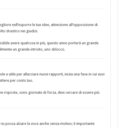
liore nell’esporre le tue idee, attenzione all’opposizione di
to drastico nei giudizi.
ossibile avere qualcosa in più, questo anno porterà un grande
lmente un grande introito, uno sblocco.
e e utile per allacciare nuovi rapporti, inizia una fase in cui vuoi
lettere per conto tuo.
e risposte, sono giornate di forza, devi cercare di essere più
 tu possa alzare la voce anche senza motivo; è importante