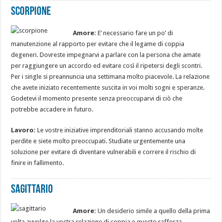
Scorpione
Amore:
E’ necessario fare un po’ di
manutenzione al rapporto per evitare che il legame di coppia
degeneri. Dovreste impegnarvi a parlare con la persona che amate
per raggiungere un accordo ed evitare così il ripetersi degli scontri.
Per i single si preannuncia una settimana molto piacevole. La relazione
che avete iniziato recentemente suscita in voi molti sogni e speranze.
Godetevi il momento presente senza preoccuparvi di ciò che
potrebbe accadere in futuro.
Lavoro:
Le vostre iniziative imprenditoriali stanno accusando molte
perdite e siete molto preoccupati. Studiate urgentemente una
soluzione per evitare di diventare vulnerabili e correre il rischio di
finire in fallimento.
Sagittario
Amore:
Un desiderio simile a quello della prima
volta avvolge la vostra relazione di coppia e questo rafforza