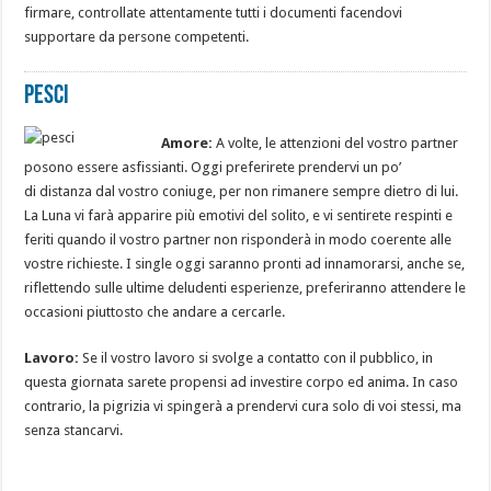
firmare, controllate attentamente tutti i documenti facendovi
supportare da persone competenti.
Pesci
Amore:
A volte, le attenzioni del vostro partner
posono essere asfissianti. Oggi preferirete prendervi un po’
di distanza dal vostro coniuge, per non rimanere sempre dietro di lui.
La Luna vi farà apparire più emotivi del solito, e vi sentirete respinti e
feriti quando il vostro partner non risponderà in modo coerente alle
vostre richieste. I single oggi saranno pronti ad innamorarsi, anche se,
riflettendo sulle ultime deludenti esperienze, preferiranno attendere le
occasioni piuttosto che andare a cercarle.
Lavoro:
Se il vostro lavoro si svolge a contatto con il pubblico, in
questa giornata sarete propensi ad investire corpo ed anima. In caso
contrario, la pigrizia vi spingerà a prendervi cura solo di voi stessi, ma
senza stancarvi.