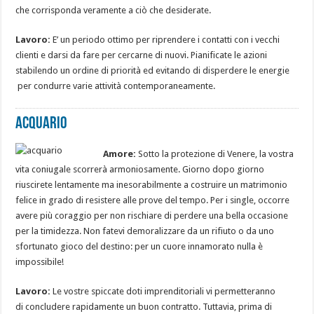
che corrisponda veramente a ciò che desiderate.
Lavoro:
E’ un periodo ottimo per riprendere i contatti con i vecchi
clienti e darsi da fare per cercarne di nuovi. Pianificate le azioni
stabilendo un ordine di priorità ed evitando di disperdere le energie
per condurre varie attività contemporaneamente.
Acquario
Amore:
Sotto la protezione di Venere, la vostra
vita coniugale scorrerà armoniosamente. Giorno dopo giorno
riuscirete lentamente ma inesorabilmente a costruire un matrimonio
felice in grado di resistere alle prove del tempo. Per i single, occorre
avere più coraggio per non rischiare di perdere una bella occasione
per la timidezza. Non fatevi demoralizzare da un rifiuto o da uno
sfortunato gioco del destino: per un cuore innamorato nulla è
impossibile!
Lavoro:
Le vostre spiccate doti imprenditoriali vi permetteranno
di concludere rapidamente un buon contratto. Tuttavia, prima di