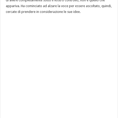
di avere completamente sotto il vostro controllo, non è quello che
appariva. Ha cominciato ad alzare la voce per essere ascoltato, quindi,
cercate di prendere in considerazione le sue idee.