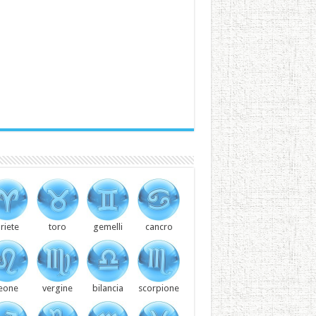
riete
toro
gemelli
cancro
leone
vergine
bilancia
scorpione