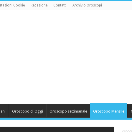
tazioni Cookie
Redazione
Contatti
Archivio Oroscopi
ani
Oroscopo di Oggi
Oroscopo settimanale
Oroscopo Mensile