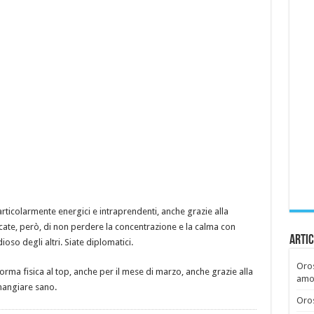
articolarmente energici e intraprendenti, anche grazie alla
cate, però, di non perdere la concentrazione e la calma con
Artic
oso degli altri. Siate diplomatici.
Oros
rma fisica al top, anche per il mese di marzo, anche grazie alla
amor
 mangiare sano.
Oros