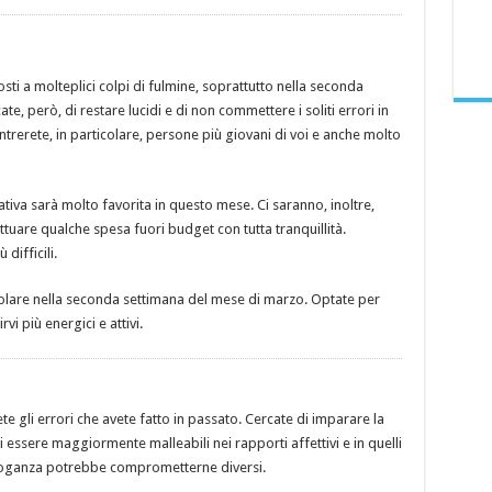
osti a molteplici colpi di fulmine, soprattutto nella seconda
e, però, di restare lucidi e di non commettere i soliti errori in
erete, in particolare, persone più giovani di voi e anche molto
vorativa sarà molto favorita in questo mese. Ci saranno, inoltre,
tuare qualche spesa fuori budget con tutta tranquillità.
difficili.
ticolare nella seconda settimana del mese di marzo. Optate per
i più energici e attivi.
e gli errori che avete fatto in passato. Cercate di imparare la
di essere maggiormente malleabili nei rapporti affettivi e in quelli
arroganza potrebbe comprometterne diversi.