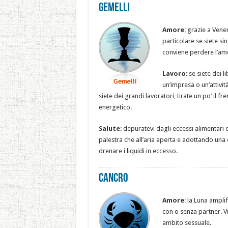
Gemelli
Amore
: grazie a Vene
particolare se siete sin
conviene perdere l’amo
Lavoro
: se siete dei 
un’impresa o un’attivi
siete dei grandi lavoratori, tirate un po’ il fr
energetico.
Salute
: depuratevi dagli eccessi alimentari e 
palestra che all’aria aperta e adottando una 
drenare i liquidi in eccesso.
Cancro
Amore
: la Luna ampli
con o senza partner. Vi
ambito sessuale.