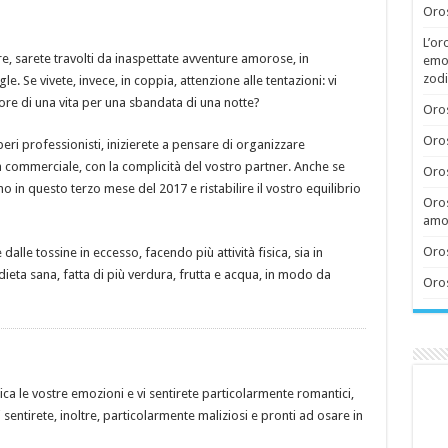
Oros
L’or
re, sarete travolti da inaspettate avventure amorose, in
emoz
zodi
gle. Se vivete, invece, in coppia, attenzione alle tentazioni: vi
re di una vita per una sbandata di una notte?
Oros
Oros
liberi professionisti, inizierete a pensare di organizzare
tà commerciale, con la complicità del vostro partner. Anche se
Oros
eno in questo terzo mese del 2017 e ristabilire il vostro equilibrio
Oros
amor
Oros
dalle tossine in eccesso, facendo più attività fisica, sia in
dieta sana, fatta di più verdura, frutta e acqua, in modo da
Oros
fica le vostre emozioni e vi sentirete particolarmente romantici,
 sentirete, inoltre, particolarmente maliziosi e pronti ad osare in