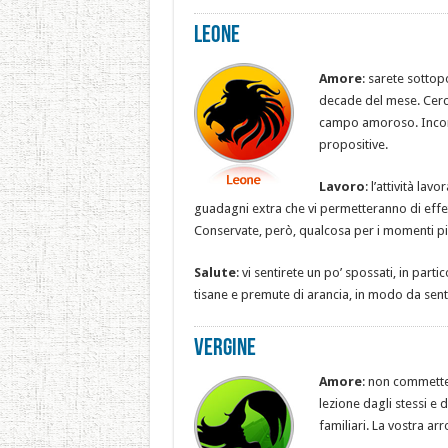
Leone
Amore
: sarete sottop
decade del mese. Cercat
campo amoroso. Incontr
propositive.
Lavoro
: l’attività la
guadagni extra che vi permetteranno di effet
Conservate, però, qualcosa per i momenti più 
Salute
: vi sentirete un po’ spossati, in par
tisane e premute di arancia, in modo da sentirv
Vergine
Amore
: non commettet
lezione dagli stessi e 
familiari. La vostra 