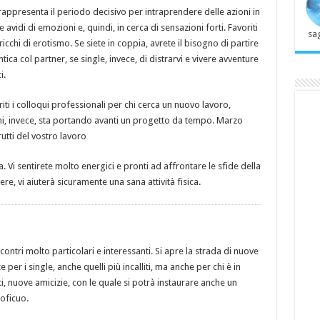
appresenta il periodo decisivo per intraprendere delle azioni in
avidi di emozioni e, quindi, in cerca di sensazioni forti. Favoriti
sag
ricchi di erotismo. Se siete in coppia, avrete il bisogno di partire
ca col partner, se single, invece, di distrarvi e vivere avventure
i.
iti i colloqui professionali per chi cerca un nuovo lavoro,
hi, invece, sta portando avanti un progetto da tempo. Marzo
rutti del vostro lavoro
ca. Vi sentirete molto energici e pronti ad affrontare le sfide della
e, vi aiuterà sicuramente una sana attività fisica.
ncontri molto particolari e interessanti. Si apre la strada di nuove
per i single, anche quelli più incalliti, ma anche per chi è in
tti, nuove amicizie, con le quale si potrà instaurare anche un
oficuo.