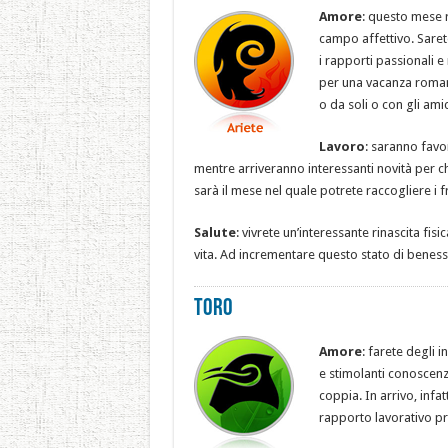
Amore
: questo mese r
campo affettivo. Sarete 
i rapporti passionali e 
per una vacanza romanti
o da soli o con gli amic
Lavoro
: saranno favor
mentre arriveranno interessanti novità per c
sarà il mese nel quale potrete raccogliere i f
Salute
: vivrete un’interessante rinascita fisi
vita. Ad incrementare questo stato di benesser
Toro
Amore
: farete degli i
e stimolanti conoscenze 
coppia. In arrivo, infa
rapporto lavorativo pr