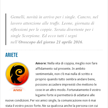
Gemelli, novità in arrivo per i single. Cancro, nel
lavoro attenzione alle truffe. Leone, giornata di
riflessioni per le coppie. Serata divertente per i
single Scorpione. Ed ecco tutti i segni
nell’
Oroscopo del giorno 21 aprile 2016
.
Ariete
Amore:
Nella vita di coppia, meglio non fare
affidamento sul presente. In ambito
sentimentale, non c’è mai nulla di scritto e
proprio quando tutto sembra andare bene,
possono accadere imprevisti che mettono le
cose in un altro modo. Fortunatamente il vostro
legame forte vi permetterà di adattarvi alle
nuove condizioni. Per voi amici single, la comunicazione non è mai
stata il vostro pezzo forte. Ne sa qualcosa anche la persona con cui