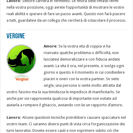
Lavoro:
Settore carriera in fermento. Se finora siete rimasti fermi
nella vostra posizione, oggi avrete l’opportunità di mostrare le vostre
reali abilità e sperare di fare un passo avanti. Questo non farà piacere
a tutti, guardatevi da un collega che cercherà di ostacolare il processo.
Vergine
Amore:
Se la vostra vita di coppia vi ha
riservato qualche problema o difficoltà, non
lasciatevi demoralizzare e con fiducia andate
avanti. La vita è ora, nel presente, si svolge ogni
giorno e questo è il momento in cui condividere
piaceri e oneri con la vostra partner. Se siete
single, una persona si sente molto attratta dal
vostro fascino ma la sua timidezza le impedisce di manifestarlo. Se
anche per voi rappresenta qualcosa di importante non esitate ad
aiutarla a rompere il ghiaccio, avviando con lei un rapporto d’amore.
Lavoro:
Alcune questioni tecniche potrebbero causare spaccature nel
vostro team. Ci saranno diversi punti di vista circa l’organizzazione dei
turni lavorativi. Dovete essere cauti e non esprimere subito ciò che