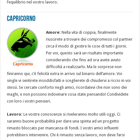
l’equilibrio nel vostro lavoro.
Capricorno
Amore:
Nella vita di coppia, finalmente
riuscirete a trovare dei compromessi col partner
circa il modo di gestire le cose di tutti i giorni.
Per voi, questo sarà un risultato importante
considerando che fino ad ora avete avuto
difficoltà a realizzarlo. Ma le sorprese non
finiranno qui, c’è felicità extra in arrivo sul binario dell’amore. Voi
single vi sentirete insoddisfatti e sceglierete di chiudervi a riccio in voi
stessi. Se cercate conforto negli amici, ricordatevi che non sono dei
maghi, e non possono indovinare cosa state pensando! Condividete
con loro i vostri pensieri.
Lavoro:
Le vostre conoscenze si riveleranno molto utili oggi. Ci
saranno buone probabilità per dare una spinta ad un progetto
rimasto bloccato per mancanza di fondi. I vostri amici influenti
potrebbero intervenire. Chi è rimasto senza lavoro, non deve farsi