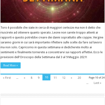
Toro è possibile che siate in cerca di maggiori certezze ma non è detto che
riuscirete ad ottenere quanto sperato. Leone non sarete troppo attenti ai
rapporti e questo potrebbe creare dei danni soprattutto alle coppie. Vergine
saranno giorni in cui sarà importante riflettere sulle scelte da fare sul lavoro
ma non solo. Capricorno in questa settimana vi dedicherete molto ai
sentimenti e finalmente tornerete a concentrarvi sui rapporti affettivi. Ecco le
previsioni dell'Oroscopo della Settimana dal 3 al 9 Maggio 2021!
Read More »
10
« First
...
«
8
9
11
12
»
20
Page 10 of 24
...
Last »