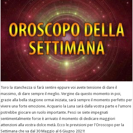
Toro la stanchezza si farà sentire eppure voi avete tensione di dare il
massimo, di dare sempre il meglio. Vergine da questo momento in poi,
grazie alla bella stagione ormai iniziata, sarà sempre il momento perfetto per
vivere una forte emozione. Acquario la Luna sarà dalla vostra parte e l'umore
potrebbe giocare un ruolo importante. Pesci se siete impegnati
sentimentalmente forse è arrivato il momento di dedicare maggiori
attenzioni alla vostra dolce metà. Ecco le previsioni per l'Oroscopo per la
Settimana che va dal 30 Maggio al 6 Giugno 2021!